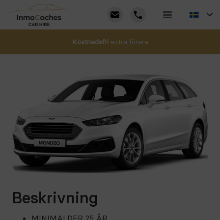
Kostnadsfri
extra förare
Beskrivning
MINIMALDER 25 ÅR.