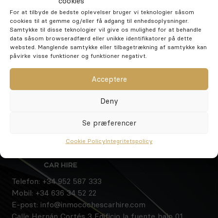
cookies
For at tilbyde de bedste oplevelser bruger vi teknologier såsom
Sittplatser:
5 platser
cookies til at gemme og/eller få adgang til enhedsoplysninger.
Samtykke til disse teknologier vil give os mulighed for at behandle
Lägsta ålder:
25
data såsom browseradfærd eller unikke identifikatorer på dette
Kort om minsta erfarenhet:
2 år
websted. Manglende samtykke eller tilbagetrækning af samtykke kan
påvirke visse funktioner og funktioner negativt.
Acceptere
Reserv
Deny
Se præferencer
Cookie Policy
Integritetspolicy
Telefon:
+34 952 587 333
Mobil:
+34 636 34 52 22
E-post:
info@inmocochescarhire.com
Calle Hernán Cortés 3 Edificio la fuente bajo 01