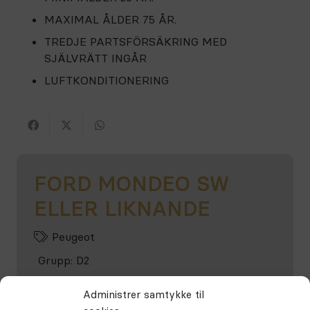
MAXIMAL ÅLDER 75 ÅR.
TREDJE PARTSFÖRSÄKRING MED
SJÄLVRÄTT INGÅR
LUFTKONDITIONERING
FORD MONDEO SW
ELLER LIKNANDE
Peugeot
Grupp:
D2
Dörrar:
5 Doors
Administrer samtykke til
Växellåda:
Automatisk