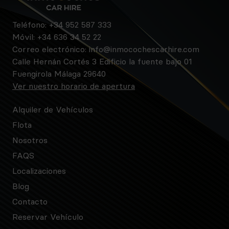
Teléfono:
+34 952 587 333
Móvil:
+34 636 34 52 22
Correo electrónico:
info@inmocochescarhire.com
Calle Hernán Cortés 3 Edificio la fuente bajo 01
Fuengirola Málaga 29640
Ver nuestro horario de apertura
Alquiler de Vehículos
Flota
Nosotros
FAQS
Localizaciones
Blog
Contacto
Reservar Vehículo