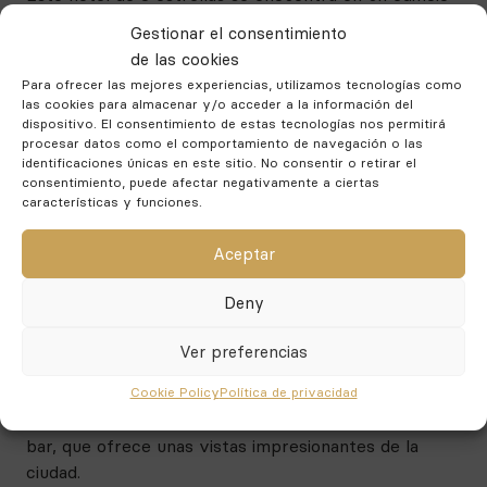
del siglo XIX bellamente restaurado en el centro
Gestionar el consentimiento
histórico de Málaga, a pocos minutos del Museo
de las cookies
Picasso y del Teatro Romano. Las habitaciones son
Para ofrecer las mejores experiencias, utilizamos tecnologías como
amplias y elegantes, con una mezcla de elementos de
las cookies para almacenar y/o acceder a la información del
diseño clásico y contemporáneo. El hotel también
dispositivo. El consentimiento de estas tecnologías nos permitirá
procesar datos como el comportamiento de navegación o las
ofrece un spa, una terraza en la azotea con piscina y
identificaciones únicas en este sitio. No consentir o retirar el
un restaurante gourmet.
consentimiento, puede afectar negativamente a ciertas
características y funciones.
Hotel Molina Lario:
Aceptar
Este encantador hotel boutique está situado en un
Deny
edificio reformado del siglo XIX en el centro histórico
de Málaga, con vistas a la Catedral y la Alcazaba. Las
Ver preferencias
habitaciones son acogedoras y confortables, con una
decoración cálida y acogedora. El hotel también
Cookie Policy
Política de privacidad
cuenta con una terraza en la azotea con piscina y
bar, que ofrece unas vistas impresionantes de la
ciudad.