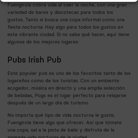
Fuengirola cobra vida al caer la noche, con una gran
variedad de bares y discotecas para todos los
gustos. Tanto si busca una copa informal como una
fiesta nocturna. Hay algo para todos los gustos en
esta vibrante ciudad. Si no sabe qué hacer, aquí tiene
algunos de los mejores lugares:
Pubs Irish Pub
Este popular pub es uno de los favoritos tanto de los
lugareños como de los turistas. Con un ambiente
acogedor, música en directo y una amplia selección
de bebidas, Pogs es el lugar perfecto para relajarse
después de un largo día de turismo.
No importa qué tipo de vida nocturna le guste,
Fuengirola tiene algo que ofrecer. Así que tómate
una copa, sal a la pista de baile y disfruta de la
animada vida nocturna de la ciudad.