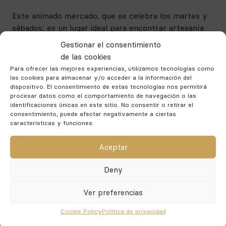
Este animado mercado, que se celebra los martes y
sábados, es un lugar ideal para encontrar artesanía
local, recuerdos y productos frescos. El mercado se
Gestionar el consentimiento
extiende a lo largo de varias manzanas y atrae tanto
de las cookies
a turistas como a lugareños.
Para ofrecer las mejores experiencias, utilizamos tecnologías como
las cookies para almacenar y/o acceder a la información del
Tanto si le interesa la historia, la naturaleza o ir de
dispositivo. El consentimiento de estas tecnologías nos permitirá
compras. Fuengirola tiene un montón de atracciones
procesar datos como el comportamiento de navegación o las
identificaciones únicas en este sitio. No consentir o retirar el
para mantenerle entretenido y puede alquilar un
consentimiento, puede afectar negativamente a ciertas
coche en
Alquiler de coches Torremolinos
para ir.
características y funciones.
Asegúrese de visitar estas atracciones principales
durante su visita para conocer la cultura y el
Aceptar
patrimonio únicos de la ciudad.
Deny
Qué hacer en Fuengirola
Ver preferencias
Vida nocturna
Cookie Policy
Política de privacidad