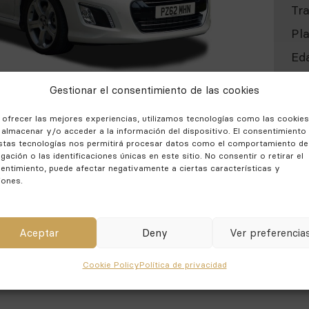
Tr
Pl
Ed
Ex
Gestionar el consentimiento de las cookies
añ
 ofrecer las mejores experiencias, utilizamos tecnologías como las cookies
 almacenar y/o acceder a la información del dispositivo. El consentimiento
stas tecnologías nos permitirá procesar datos como el comportamiento de
S.
gación o las identificaciones únicas en este sitio. No consentir o retirar el
entimiento, puede afectar negativamente a ciertas características y
S.
iones.
CEROS CON DEDUCIBLE INCLUIDO
IONADO
Aceptar
Deny
Ver preferencia
Cookie Policy
Política de privacidad