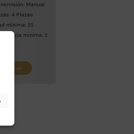
ansmisión:
Manual
azas:
4 Plazas
ad mínima:
25
periencia mínima:
2
os
Reservar
s