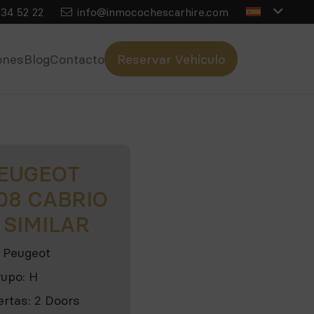
34 52 22
info@inmocochescarhire.com
ones
Blog
Contacto
Reservar Vehículo
EUGEOT
08 CABRIO
 SIMILAR
Peugeot
rupo:
H
ertas:
2 Doors