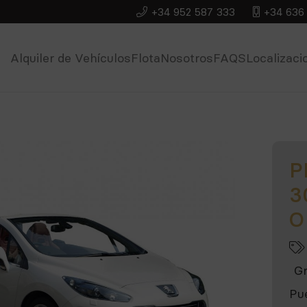
+34 952 587 333
+34 636 
Alquiler de Vehículos
Flota
Nosotros
FAQS
Localizaci
P
3
O
G
Pu